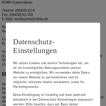
85080 Gaimersheim
Telefon: (08458) 62-0
Fax: (08458) 62-500
E-Mail: suedbayern@edeka.de
Registergericht: Amtsgericht Ingolstadt
Registernummer: HRA 3325
Umsatzsteuer-Identifikationsnummer gem. § 27a UStG: DE
Datenschutz-
815764015
Einstellungen
Vertretungsberechtigte: EDEKA Südbayern Handelsstiftung
(Gesellschafter), Claus Hollinger (Vorstandsmitglied, Sprecher), Dr.
Dirk Eßmann (Vorstandsmitglied), Leo Schwaiberger
Wir setzen Cookies und andere Technologien ein, um
(Aufsichtsratsvorsitzender)
dir ein bestmögliches Nutzungserlebnis unserer
Website zu ermöglichen. Wir verwenden deine Daten,
Hinweise
um unsere Website zu personalisieren und dir
möglichst relevante Inhalte anzubieten, sowie für
Der Inhalt dieser Website ist urheberrechtlich geschützt. Der
Marketingzwecke.
Herausgeber gewährt Ihnen jedoch das Recht, den auf dieser
Website bereitgestellten Text ganz oder ausschnittsweise zu
Deine Einwilligung ist freiwillig und kann jederzeit
speichern und zu vervielfältigen. Aus Gründen des Urheberrechts ist
individuell in den Datenschutz-Einstellungen angepasst
allerdings die Speicherung und Vervielfältigung von Bildmaterial
werden. Bitte beachte, dass auf Basis deiner
oder Grafiken aus dieser Website nicht gestattet.