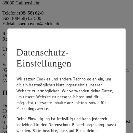
85080 Gaimersheim
Telefon: (08458) 62-0
Fax: (08458) 62-500
E-Mail: suedbayern@edeka.de
Registergericht: Amtsgericht Ingolstadt
Registernummer: HRA 3325
Umsatzsteuer-Identifikationsnummer gem. § 27a UStG: DE
Datenschutz-
815764015
Einstellungen
Vertretungsberechtigte: EDEKA Südbayern Handelsstiftung
(Gesellschafter), Claus Hollinger (Vorstandsmitglied, Sprecher), Dr.
Dirk Eßmann (Vorstandsmitglied), Leo Schwaiberger
Wir setzen Cookies und andere Technologien ein, um
(Aufsichtsratsvorsitzender)
dir ein bestmögliches Nutzungserlebnis unserer
Website zu ermöglichen. Wir verwenden deine Daten,
Hinweise
um unsere Website zu personalisieren und dir
möglichst relevante Inhalte anzubieten, sowie für
Der Inhalt dieser Website ist urheberrechtlich geschützt. Der
Marketingzwecke.
Herausgeber gewährt Ihnen jedoch das Recht, den auf dieser
Website bereitgestellten Text ganz oder ausschnittsweise zu
Deine Einwilligung ist freiwillig und kann jederzeit
speichern und zu vervielfältigen. Aus Gründen des Urheberrechts ist
individuell in den Datenschutz-Einstellungen angepasst
allerdings die Speicherung und Vervielfältigung von Bildmaterial
werden. Bitte beachte, dass auf Basis deiner
oder Grafiken aus dieser Website nicht gestattet.