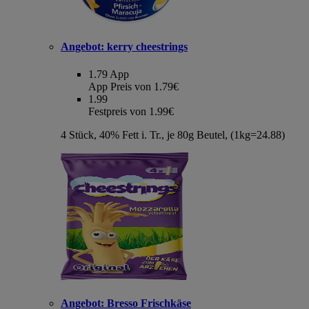
Angebot:
kerry cheestrings
1.79
App
App Preis von 1.79€
1.99
Festpreis von 1.99€
4 Stück, 40% Fett i. Tr., je 80g Beutel, (1kg=24.88)
Angebot:
Bresso Frischkäse