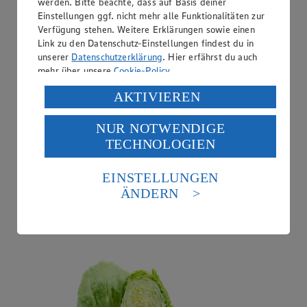
werden. Bitte beachte, dass auf Basis deiner
Einstellungen ggf. nicht mehr alle Funktionalitäten zur
Verfügung stehen. Weitere Erklärungen sowie einen
Link zu den Datenschutz-Einstellungen findest du in
unserer
Datenschutzerklärung
. Hier erfährst du auch
mehr über unsere
Cookie-Policy
.
Verarbeitung deiner personenbezogenen Daten in den
AKTIVIEREN
USA durch Facebook und YouTube:
NUR NOTWENDIGE
Wenn du auf „Aktivieren“ klickst, willigst du im Sinne
TECHNOLOGIEN
des Art. 49 Abs. 1 Satz 1 lit. a) DSGVO ein, dass deine
Daten in den USA verarbeitet werden. Der EuGH sieht
Angebot:
Eisbergsalat
die USA als Land mit einem nach europäischen
EINSTELLUNGEN
Standards nicht angemessenen Datenschutzniveau an.
0.77
ÄNDERN
Festpreis von 0.77€
Es besteht das Risiko eines Zugriffs durch US-
amerikanische Behörden.
aus Bayern, Kl. I, Stück
Informationen zum Herausgeber der Seite findest du
im
Impressum