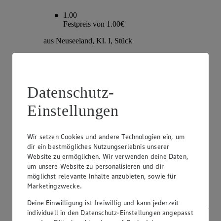
1.00
Festpreis von 1.00€
aus Neuseeland, Kl. I, Stück
Datenschutz-
Einstellungen
Wir setzen Cookies und andere Technologien ein, um
dir ein bestmögliches Nutzungserlebnis unserer
Website zu ermöglichen. Wir verwenden deine Daten,
Angebot:
Champignons
um unsere Website zu personalisieren und dir
möglichst relevante Inhalte anzubieten, sowie für
1.79
Marketingzwecke.
Festpreis von 1.79€
Deine Einwilligung ist freiwillig und kann jederzeit
weiß oder braun, aus Bayern, Kl. I, je 250g Packung,
individuell in den Datenschutz-Einstellungen angepasst
(1kg=7.16)