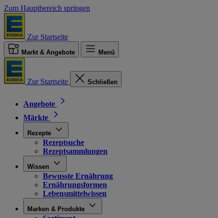
Zum Hauptbereich springen
Zur Startseite
Markt & Angebote
Menü
Zur Startseite
Schließen
Angebote
Märkte
Rezepte
Rezeptsuche
Rezeptsammlungen
Wissen
Bewusste Ernährung
Ernährungsformen
Lebensmittelwissen
Marken & Produkte