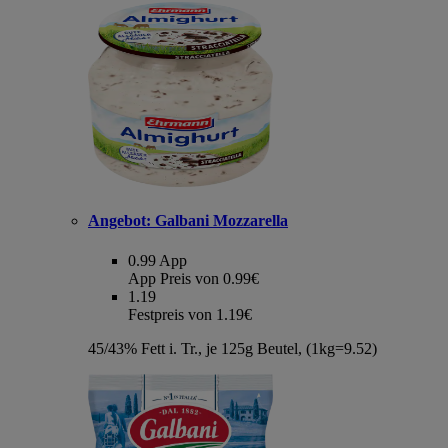
Angebot:
Galbani Mozzarella
0.99
App
App Preis von 0.99€
1.19
Festpreis von 1.19€
45/43% Fett i. Tr., je 125g Beutel, (1kg=9.52)