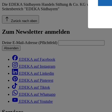
ein, dass 
Die EDEKA Südbayern Handels Stiftung & Co. KG veröffentlicht ins
einem nach
Seitenbereich "EDEKA Südbayern"
Risiko ein
Informatio
Zurück nach oben
Zum Newsletter anmelden
Deine E-Mail-Adresse (Pflichtfeld)
Absenden
EDEKA auf Facebook
EDEKA auf Instagram
EDEKA auf Linkedin
EDEKA auf Pinterest
EDEKA auf Tiktok
EDEKA auf Whatsapp
EDEKA auf Youtube
Services