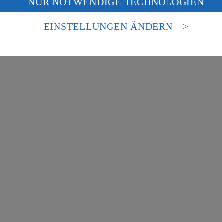
NUR NOTWENDIGE TECHNOLOGIEN
deine Daten in den USA verarbeitet werden. Der EuGH sieht die USA als 
besondere Inhalte zu den Bereichen:
 europäischen Standards nicht angemessenen Datenschutzniveau an. Es b
es Zugriffs durch US-amerikanische Behörden.
EINSTELLUNGEN ÄNDERN
nen zum Herausgeber der Seite findest du im
Impressum