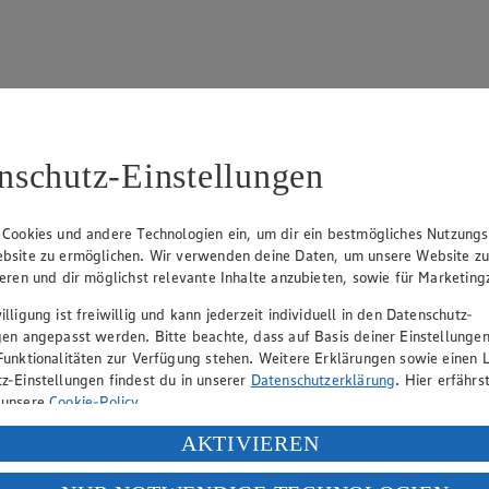
nschutz-Einstellungen
15
fter), Claus Hollinger (Vorstandsmitglied, Sprecher), Dr. Dirk Eßman
 Cookies und andere Technologien ein, um dir ein bestmögliches Nutzungs
bsite zu ermöglichen. Wir verwenden deine Daten, um unsere Website z
ieren und dir möglichst relevante Inhalte anzubieten, sowie für Marketin
eber gewährt Ihnen jedoch das Recht, den auf dieser Website bereitgest
lligung ist freiwillig und kann jederzeit individuell in den Datenschutz-
icherung und Vervielfältigung von Bildmaterial oder Grafiken aus dieser 
gen angepasst werden. Bitte beachte, dass auf Basis deiner Einstellungen
Funktionalitäten zur Verfügung stehen. Weitere Erklärungen sowie einen L
Angebotsinformationen verantwortlich. Firma und Anschriften unserer Mär
z-Einstellungen findest du in unserer
Datenschutzerklärung
. Hier erfährs
 unsere
Cookie-Policy
.
ung deiner personenbezogenen Daten in den USA durch Facebook und Yo
AKTIVIEREN
uf hin, dass wir nicht an einem Streitbeilegungsverfahren vor einer V
f „Aktivieren“ klickst, willigst du im Sinne des Art. 49 Abs. 1 Satz 1 lit