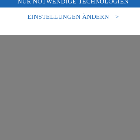
NUR NOTWENDIGE TECHNOLOGIEN
deine Daten in den USA verarbeitet werden. Der EuGH sieht die USA als 
besondere Inhalte zu den Bereichen:
 europäischen Standards nicht angemessenen Datenschutzniveau an. Es b
es Zugriffs durch US-amerikanische Behörden.
EINSTELLUNGEN ÄNDERN
nen zum Herausgeber der Seite findest du im
Impressum