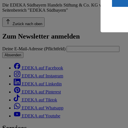
ein, dass 
Die EDEKA Südbayern Handels Stiftung & Co. KG veröffentlicht ins
einem nach
Seitenbereich "EDEKA Südbayern"
Risiko ein
Informatio
Zurück nach oben
Zum Newsletter anmelden
Deine E-Mail-Adresse (Pflichtfeld)
Absenden
EDEKA auf Facebook
EDEKA auf Instagram
EDEKA auf Linkedin
EDEKA auf Pinterest
EDEKA auf Tiktok
EDEKA auf Whatsapp
EDEKA auf Youtube
Services