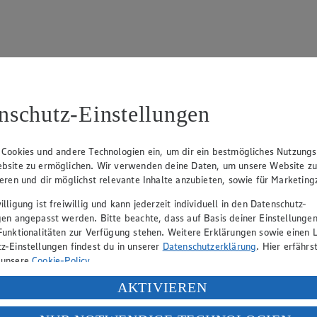
nschutz-Einstellungen
15
fter), Claus Hollinger (Vorstandsmitglied, Sprecher), Dr. Dirk Eßman
 Cookies und andere Technologien ein, um dir ein bestmögliches Nutzungs
bsite zu ermöglichen. Wir verwenden deine Daten, um unsere Website z
ieren und dir möglichst relevante Inhalte anzubieten, sowie für Marketin
eber gewährt Ihnen jedoch das Recht, den auf dieser Website bereitgest
lligung ist freiwillig und kann jederzeit individuell in den Datenschutz-
icherung und Vervielfältigung von Bildmaterial oder Grafiken aus dieser 
gen angepasst werden. Bitte beachte, dass auf Basis deiner Einstellungen
Funktionalitäten zur Verfügung stehen. Weitere Erklärungen sowie einen L
Angebotsinformationen verantwortlich. Firma und Anschriften unserer Mär
z-Einstellungen findest du in unserer
Datenschutzerklärung
. Hier erfährs
 unsere
Cookie-Policy
.
ung deiner personenbezogenen Daten in den USA durch Facebook und Yo
AKTIVIEREN
uf hin, dass wir nicht an einem Streitbeilegungsverfahren vor einer V
f „Aktivieren“ klickst, willigst du im Sinne des Art. 49 Abs. 1 Satz 1 lit