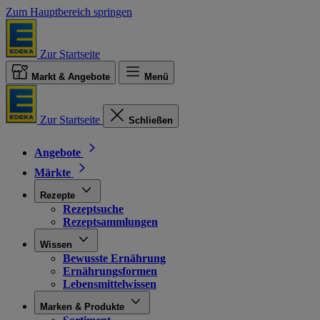
Zum Hauptbereich springen
Zur Startseite
Markt & Angebote
Menü
Zur Startseite
Schließen
Angebote
Märkte
Rezepte
Rezeptsuche
Rezeptsammlungen
Wissen
Bewusste Ernährung
Ernährungsformen
Lebensmittelwissen
Marken & Produkte