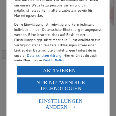
um unsere Website zu personalisieren und dir
möglichst relevante Inhalte anzubieten, sowie für
Marketingzwecke.
Deine Einwilligung ist freiwillig und kann jederzeit
individuell in den Datenschutz-Einstellungen angepasst
werden. Bitte beachte, dass auf Basis deiner
Einstellungen ggf. nicht mehr alle Funktionalitäten zur
Verfügung stehen. Weitere Erklärungen sowie einen
Link zu den Datenschutz-Einstellungen findest du in
unserer
Datenschutzerklärung
. Hier erfährst du auch
mehr über unsere
Cookie-Policy
.
Verarbeitung deiner personenbezogenen Daten in den
AKTIVIEREN
USA durch Facebook und YouTube:
NUR NOTWENDIGE
Wenn du auf „Aktivieren“ klickst, willigst du im Sinne
TECHNOLOGIEN
des Art. 49 Abs. 1 Satz 1 lit. a) DSGVO ein, dass deine
Daten in den USA verarbeitet werden. Der EuGH sieht
die USA als Land mit einem nach europäischen
EINSTELLUNGEN
Standards nicht angemessenen Datenschutzniveau an.
ÄNDERN
Es besteht das Risiko eines Zugriffs durch US-
amerikanische Behörden.