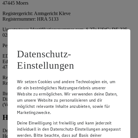
47445 Moers
Registergericht: Amtsgericht Kleve
Registernummer: HRA 5133
Umsatzsteuer-Identifikationsnummer gem. § 27a UStG: DE 335
024 695
Persönlich haftende Gesellschafterin:
Datenschutz-
EDEKA Nordwest Handelsstiftung e. K.
Edekaplatz 1
Einstellungen
47445 Moers
Registergericht: Amtsgericht Kleve
Wir setzen Cookies und andere Technologien ein, um
Registernummer: HRA 5132
dir ein bestmögliches Nutzungserlebnis unserer
Ihrerseits vertreten durch: Frank Breuer (Vorstandsvorsitzender),
Website zu ermöglichen. Wir verwenden deine Daten,
Dirk Neuhaus (Vorstandsvorsitzender), Peter Wagener
um unsere Website zu personalisieren und dir
(Vorstandsvorsitzender)
möglichst relevante Inhalte anzubieten, sowie für
Marketingzwecke.
Hinweise
Deine Einwilligung ist freiwillig und kann jederzeit
individuell in den Datenschutz-Einstellungen angepasst
Der Inhalt dieser Website ist urheberrechtlich geschützt. Der
werden. Bitte beachte, dass auf Basis deiner
Herausgeber gewährt Ihnen jedoch das Recht, den auf dieser