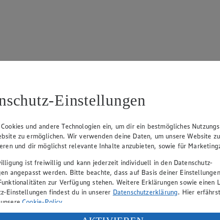
 695
nschutz-Einstellungen
 Cookies und andere Technologien ein, um dir ein bestmögliches Nutzungs
bsite zu ermöglichen. Wir verwenden deine Daten, um unsere Website z
ieren und dir möglichst relevante Inhalte anzubieten, sowie für Marketin
lligung ist freiwillig und kann jederzeit individuell in den Datenschutz-
rk Neuhaus (Vorstandsvorsitzender), Peter Wagener (Vorstandsvorsitzend
gen angepasst werden. Bitte beachte, dass auf Basis deiner Einstellungen
Funktionalitäten zur Verfügung stehen. Weitere Erklärungen sowie einen L
z-Einstellungen findest du in unserer
Datenschutzerklärung
. Hier erfährs
 unsere
Cookie-Policy
.
eber gewährt Ihnen jedoch das Recht, den auf dieser Website bereitgest
icherung und Vervielfältigung von Bildmaterial oder Grafiken aus dieser 
ung deiner personenbezogenen Daten in den USA durch Facebook und Yo