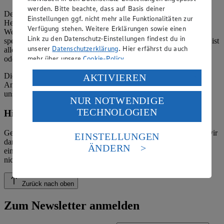
werden. Bitte beachte, dass auf Basis deiner
Der Inhalt dieser Website ist urheberrechtlich geschützt. Der
Einstellungen ggf. nicht mehr alle Funktionalitäten zur
Herausgeber gewährt Ihnen jedoch das Recht, den auf dieser
Verfügung stehen. Weitere Erklärungen sowie einen
Website bereitgestellten Text ganz oder ausschnittsweise zu
Link zu den Datenschutz-Einstellungen findest du in
speichern und zu vervielfältigen. Aus Gründen des Urheberrechts ist
unserer
Datenschutzerklärung
. Hier erfährst du auch
allerdings die Speicherung und Vervielfältigung von Bildmaterial
mehr über unsere
Cookie-Policy
.
oder Grafiken aus dieser Website nicht gestattet.
Verarbeitung deiner personenbezogenen Daten in den
Die verantwortliche Stelle ist nicht für die Inhalte der versendeten
AKTIVIEREN
Angebotsinformationen verantwortlich. Firma und Anschriften
USA durch Facebook und YouTube:
unserer Märkte finden Sie in der
Marktsuche
.
NUR NOTWENDIGE
Wenn du auf „Aktivieren“ klickst, willigst du im Sinne
TECHNOLOGIEN
des Art. 49 Abs. 1 Satz 1 lit. a) DSGVO ein, dass deine
Hinweis zum Verbraucherstreitbeilegungsgesetz
Daten in den USA verarbeitet werden. Der EuGH sieht
die USA als Land mit einem nach europäischen
Gemäß § 36 Verbraucherstreitbeilegungsgesetz (VSBG) weisen wir
EINSTELLUNGEN
darauf hin, dass wir nicht an einem Streitbeilegungsverfahren vor
Standards nicht angemessenen Datenschutzniveau an.
ÄNDERN
einer Verbraucherschlichtungsstelle teilnehmen und hierzu auch
Es besteht das Risiko eines Zugriffs durch US-
nicht verpflichtet sind.
amerikanische Behörden.
Informationen zum Herausgeber der Seite findest du
Zurück nach oben
im
Impressum
Zum Newsletter anmelden