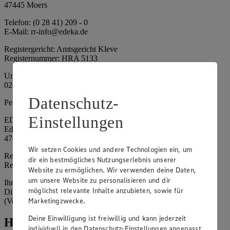
47445 Moers
Telefon: (0 28 41) 209 - 0
E-Mail: rr-info@edeka.de
Registergericht: Amtsgericht Kleve
Registernummer: HRA 5133
Umsatzsteuer-Identifikationsnummer gem. § 27a UStG: DE 335
024 695
Datenschutz-
Persönlich haftende Gesellschafterin:
Einstellungen
EDEKA Nordwest Handelsstiftung e. K.
Edekaplatz 1
47445 Moers
Wir setzen Cookies und andere Technologien ein, um
Registergericht: Amtsgericht Kleve
dir ein bestmögliches Nutzungserlebnis unserer
Registernummer: HRA 5132
Website zu ermöglichen. Wir verwenden deine Daten,
um unsere Website zu personalisieren und dir
Ihrerseits vertreten durch: Frank Breuer (Vorstandsvorsitzender),
möglichst relevante Inhalte anzubieten, sowie für
Dirk Neuhaus (Vorstandsvorsitzender), Peter Wagener
Marketingzwecke.
(Vorstandsvorsitzender)
Deine Einwilligung ist freiwillig und kann jederzeit
Hinweise
individuell in den Datenschutz-Einstellungen angepasst