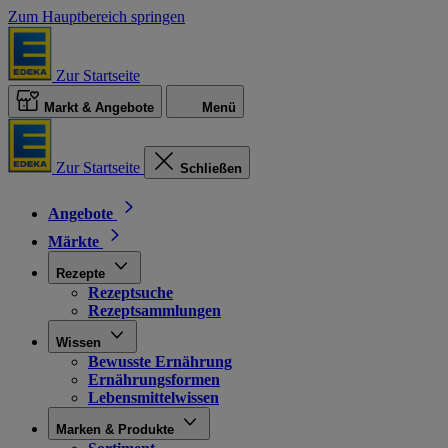
Zum Hauptbereich springen
Zur Startseite
Markt & Angebote
Menü
Zur Startseite
Schließen
Angebote
Märkte
Rezepte
Rezeptsuche
Rezeptsammlungen
Wissen
Bewusste Ernährung
Ernährungsformen
Lebensmittelwissen
Marken & Produkte