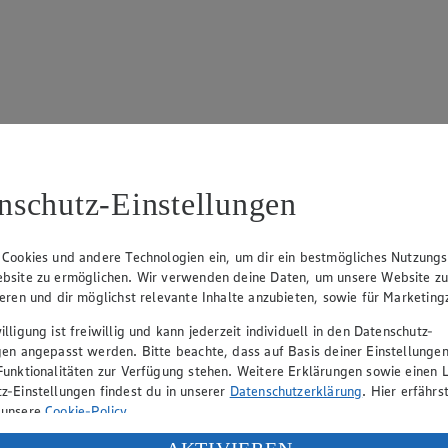
 695
nschutz-Einstellungen
 Cookies und andere Technologien ein, um dir ein bestmögliches Nutzungs
bsite zu ermöglichen. Wir verwenden deine Daten, um unsere Website z
ieren und dir möglichst relevante Inhalte anzubieten, sowie für Marketin
lligung ist freiwillig und kann jederzeit individuell in den Datenschutz-
rk Neuhaus (Vorstandsvorsitzender), Peter Wagener (Vorstandsvorsitzend
gen angepasst werden. Bitte beachte, dass auf Basis deiner Einstellungen
Funktionalitäten zur Verfügung stehen. Weitere Erklärungen sowie einen L
z-Einstellungen findest du in unserer
Datenschutzerklärung
. Hier erfährs
 unsere
Cookie-Policy
.
eber gewährt Ihnen jedoch das Recht, den auf dieser Website bereitgest
icherung und Vervielfältigung von Bildmaterial oder Grafiken aus dieser 
ung deiner personenbezogenen Daten in den USA durch Facebook und Yo