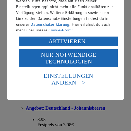
werden. Bitte beachte, dass auf Basis deiner
Einstellungen ggf. nicht mehr alle Funktionalitäten zur
Angebot:
Deutschland - Bio-Rispentomaten
Verfügung stehen. Weitere Erklärungen sowie einen
Link zu den Datenschutz-Einstellungen findest du in
2.49
unserer
Datenschutzerklärung
. Hier erfährst du auch
Festpreis von 2.49€
mehr über unsere
Cookie-Policy
.
Klasse II, 500 g Schale, (1 kg = € 4.98)
Verarbeitung deiner personenbezogenen Daten in den
AKTIVIEREN
USA durch Facebook und YouTube:
NUR NOTWENDIGE
Wenn du auf „Aktivieren“ klickst, willigst du im Sinne
TECHNOLOGIEN
des Art. 49 Abs. 1 Satz 1 lit. a) DSGVO ein, dass deine
Daten in den USA verarbeitet werden. Der EuGH sieht
die USA als Land mit einem nach europäischen
EINSTELLUNGEN
Standards nicht angemessenen Datenschutzniveau an.
ÄNDERN
Es besteht das Risiko eines Zugriffs durch US-
amerikanische Behörden.
Informationen zum Herausgeber der Seite findest du
im
Impressum
Angebot:
Deutschland - Johannisbeeren
3.98
Festpreis von 3.98€