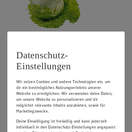
Angebot:
Costa Rica - Bananen
Datenschutz-
1.99
Festpreis von 1.99€
Einstellungen
1 kg
Wir setzen Cookies und andere Technologien ein, um
dir ein bestmögliches Nutzungserlebnis unserer
Website zu ermöglichen. Wir verwenden deine Daten,
um unsere Website zu personalisieren und dir
möglichst relevante Inhalte anzubieten, sowie für
Marketingzwecke.
Deine Einwilligung ist freiwillig und kann jederzeit
individuell in den Datenschutz-Einstellungen angepasst