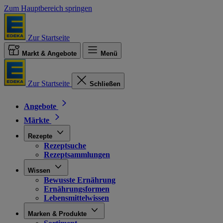
Zum Hauptbereich springen
Zur Startseite
Markt & Angebote
Menü
Zur Startseite
Schließen
Angebote
Märkte
Rezepte
Rezeptsuche
Rezeptsammlungen
Wissen
Bewusste Ernährung
Ernährungsformen
Lebensmittelwissen
Marken & Produkte