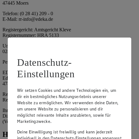
47445 Moers
Telefon: (0 28 41) 209 - 0
E-Mail: rr-info@edeka.de
Registergericht: Amtsgericht Kleve
Registernummer: HRA 5133
Umsatzsteuer-Identifikationsnummer gem. § 27a UStG: DE 335
024 695
Datenschutz-
Persönlich haftende Gesellschafterin:
Einstellungen
EDEKA Nordwest Handelsstiftung e. K.
Edekaplatz 1
47445 Moers
Wir setzen Cookies und andere Technologien ein, um
Registergericht: Amtsgericht Kleve
dir ein bestmögliches Nutzungserlebnis unserer
Registernummer: HRA 5132
Website zu ermöglichen. Wir verwenden deine Daten,
um unsere Website zu personalisieren und dir
Ihrerseits vertreten durch: Frank Breuer (Vorstandsvorsitzender),
möglichst relevante Inhalte anzubieten, sowie für
Dirk Neuhaus (Vorstandsvorsitzender), Peter Wagener
Marketingzwecke.
(Vorstandsvorsitzender)
Deine Einwilligung ist freiwillig und kann jederzeit
Hinweise
individuell in den Datenschutz-Einstellungen angepasst