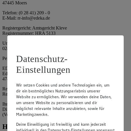
47445 Moers
Telefon: (0 28 41) 209 - 0
E-Mail: rr-info@edeka.de
Registergericht: Amtsgericht Kleve
Registernummer: HRA 5133
Umsatzsteuer-Identifikationsnummer gem. § 27a UStG: DE 335
024 695
Datenschutz-
Persönlich haftende Gesellschafterin:
Einstellungen
EDEKA Nordwest Handelsstiftung e. K.
Edekaplatz 1
47445 Moers
Wir setzen Cookies und andere Technologien ein, um
Registergericht: Amtsgericht Kleve
dir ein bestmögliches Nutzungserlebnis unserer
Registernummer: HRA 5132
Website zu ermöglichen. Wir verwenden deine Daten,
um unsere Website zu personalisieren und dir
Ihrerseits vertreten durch: Frank Breuer (Vorstandsvorsitzender),
möglichst relevante Inhalte anzubieten, sowie für
Dirk Neuhaus (Vorstandsvorsitzender), Peter Wagener
Marketingzwecke.
(Vorstandsvorsitzender)
Deine Einwilligung ist freiwillig und kann jederzeit
Hinweise
individuell in den Datenschutz-Einstellungen angepasst