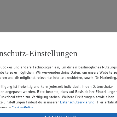
 695
nschutz-Einstellungen
 Cookies und andere Technologien ein, um dir ein bestmögliches Nutzungs
bsite zu ermöglichen. Wir verwenden deine Daten, um unsere Website z
ieren und dir möglichst relevante Inhalte anzubieten, sowie für Marketin
lligung ist freiwillig und kann jederzeit individuell in den Datenschutz-
rk Neuhaus (Vorstandsvorsitzender), Peter Wagener (Vorstandsvorsitzend
gen angepasst werden. Bitte beachte, dass auf Basis deiner Einstellungen
Funktionalitäten zur Verfügung stehen. Weitere Erklärungen sowie einen L
z-Einstellungen findest du in unserer
Datenschutzerklärung
. Hier erfährs
 unsere
Cookie-Policy
.
eber gewährt Ihnen jedoch das Recht, den auf dieser Website bereitgest
icherung und Vervielfältigung von Bildmaterial oder Grafiken aus dieser 
ung deiner personenbezogenen Daten in den USA durch Facebook und Yo