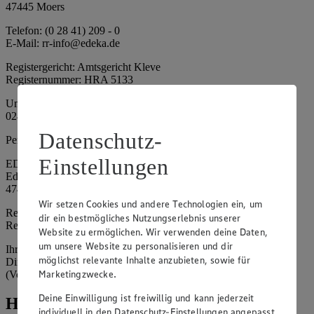
47445 Moers
Telefon: (0 28 41) 209 - 0
E-Mail: rr-info@edeka.de
Registergericht: Amtsgericht Kleve
Registernummer: HRA 5133
Umsatzsteuer-Identifikationsnummer gem. § 27a UStG: DE 335
024 695
Datenschutz-
Persönlich haftende Gesellschafterin:
Einstellungen
EDEKA Nordwest Handelsstiftung e. K.
Edekaplatz 1
47445 Moers
Wir setzen Cookies und andere Technologien ein, um
Registergericht: Amtsgericht Kleve
dir ein bestmögliches Nutzungserlebnis unserer
Registernummer: HRA 5132
Website zu ermöglichen. Wir verwenden deine Daten,
um unsere Website zu personalisieren und dir
Ihrerseits vertreten durch: Frank Breuer (Vorstandsvorsitzender),
möglichst relevante Inhalte anzubieten, sowie für
Dirk Neuhaus (Vorstandsvorsitzender), Peter Wagener
Marketingzwecke.
(Vorstandsvorsitzender)
Deine Einwilligung ist freiwillig und kann jederzeit
Hinweise
individuell in den Datenschutz-Einstellungen angepasst