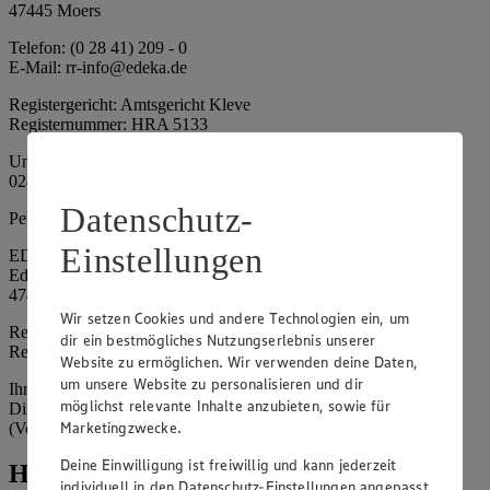
47445 Moers
Telefon: (0 28 41) 209 - 0
E-Mail: rr-info@edeka.de
Registergericht: Amtsgericht Kleve
Registernummer: HRA 5133
Umsatzsteuer-Identifikationsnummer gem. § 27a UStG: DE 335
024 695
Datenschutz-
Persönlich haftende Gesellschafterin:
Einstellungen
EDEKA Nordwest Handelsstiftung e. K.
Edekaplatz 1
47445 Moers
Wir setzen Cookies und andere Technologien ein, um
Registergericht: Amtsgericht Kleve
dir ein bestmögliches Nutzungserlebnis unserer
Registernummer: HRA 5132
Website zu ermöglichen. Wir verwenden deine Daten,
um unsere Website zu personalisieren und dir
Ihrerseits vertreten durch: Frank Breuer (Vorstandsvorsitzender),
möglichst relevante Inhalte anzubieten, sowie für
Dirk Neuhaus (Vorstandsvorsitzender), Peter Wagener
Marketingzwecke.
(Vorstandsvorsitzender)
Deine Einwilligung ist freiwillig und kann jederzeit
Hinweise
individuell in den Datenschutz-Einstellungen angepasst