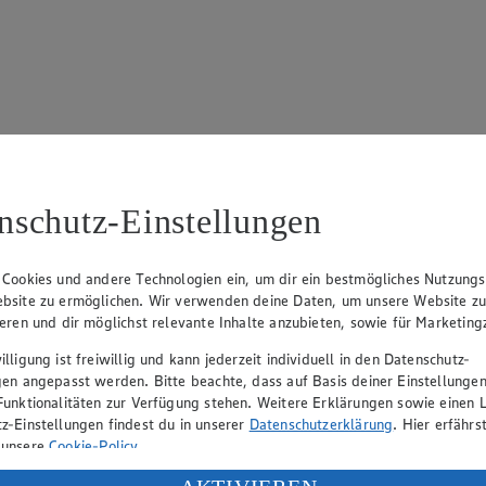
 695
nschutz-Einstellungen
 Cookies und andere Technologien ein, um dir ein bestmögliches Nutzungs
bsite zu ermöglichen. Wir verwenden deine Daten, um unsere Website z
ieren und dir möglichst relevante Inhalte anzubieten, sowie für Marketin
lligung ist freiwillig und kann jederzeit individuell in den Datenschutz-
rk Neuhaus (Vorstandsvorsitzender), Peter Wagener (Vorstandsvorsitzend
gen angepasst werden. Bitte beachte, dass auf Basis deiner Einstellungen
Funktionalitäten zur Verfügung stehen. Weitere Erklärungen sowie einen L
z-Einstellungen findest du in unserer
Datenschutzerklärung
. Hier erfährs
 unsere
Cookie-Policy
.
eber gewährt Ihnen jedoch das Recht, den auf dieser Website bereitgest
icherung und Vervielfältigung von Bildmaterial oder Grafiken aus dieser 
ung deiner personenbezogenen Daten in den USA durch Facebook und Yo