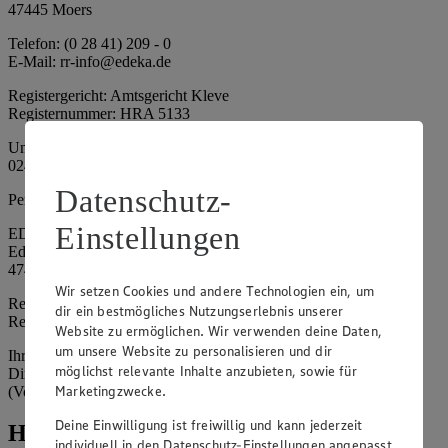
47445 Moers
Telefon: (0 28 41) 209 - 0
E-Mail: rr-info@edeka.de
Registergericht: Amtsgericht Kleve
Registernummer: HRA 5133
Umsatzsteuer-Identifikationsnummer gem. § 27a UStG: DE 335
024 695
Datenschutz-
Persönlich haftende Gesellschafterin:
Einstellungen
EDEKA Nordwest Handelsstiftung e. K.
Edekaplatz 1
47445 Moers
Wir setzen Cookies und andere Technologien ein, um
Registergericht: Amtsgericht Kleve
dir ein bestmögliches Nutzungserlebnis unserer
Registernummer: HRA 5132
Website zu ermöglichen. Wir verwenden deine Daten,
um unsere Website zu personalisieren und dir
Ihrerseits vertreten durch: Frank Breuer (Vorstandsvorsitzender),
möglichst relevante Inhalte anzubieten, sowie für
Dirk Neuhaus (Vorstandsvorsitzender), Peter Wagener
Marketingzwecke.
(Vorstandsvorsitzender)
Deine Einwilligung ist freiwillig und kann jederzeit
Hinweise
individuell in den Datenschutz-Einstellungen angepasst