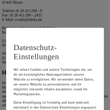
47445 Moers
Telefon: (0 28 41) 209 - 0
Fax: (0 28 41) 209 - 2435
E-Mail: rr-info@edeka.de
Registergericht: Amtsgericht Kleve
Registernummer: HRA 5133
Umsatzsteuer-Identifikationsnummer gem. § 27a UStG: DE 335
024 695
Datenschutz-
Vertretungsberechtigte: EDEKA Rhein-Ruhr Handelsstiftung e.K.
Einstellungen
(Gesellschafterin), Dirk Neuhaus (Vorstandsmitglied), Peter
Wagener (Vorstandsmitglied)
Wir setzen Cookies und andere Technologien ein, um
Hinweise
dir ein bestmögliches Nutzungserlebnis unserer
Website zu ermöglichen. Wir verwenden deine Daten,
Der Inhalt dieser Website ist urheberrechtlich geschützt. Der
um unsere Website zu personalisieren und dir
Herausgeber gewährt Ihnen jedoch das Recht, den auf dieser
möglichst relevante Inhalte anzubieten, sowie für
Website bereitgestellten Text ganz oder ausschnittsweise zu
Marketingzwecke.
speichern und zu vervielfältigen. Aus Gründen des Urheberrechts ist
allerdings die Speicherung und Vervielfältigung von Bildmaterial
Deine Einwilligung ist freiwillig und kann jederzeit
oder Grafiken aus dieser Website nicht gestattet.
individuell in den Datenschutz-Einstellungen angepasst