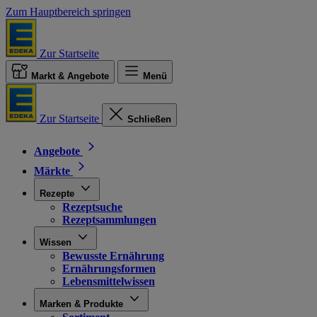
Zum Hauptbereich springen
Zur Startseite
Markt & Angebote
Menü
Zur Startseite
Schließen
Angebote
Märkte
Rezepte
Rezeptsuche
Rezeptsammlungen
Wissen
Bewusste Ernährung
Ernährungsformen
Lebensmittelwissen
Marken & Produkte