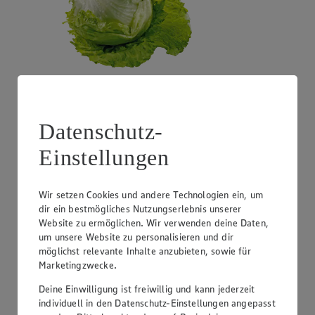
Angebot:
Costa Rica - Bananen
Datenschutz-
1.99
Festpreis von 1.99€
Einstellungen
1 kg
Wir setzen Cookies und andere Technologien ein, um
dir ein bestmögliches Nutzungserlebnis unserer
Website zu ermöglichen. Wir verwenden deine Daten,
um unsere Website zu personalisieren und dir
möglichst relevante Inhalte anzubieten, sowie für
Marketingzwecke.
Deine Einwilligung ist freiwillig und kann jederzeit
individuell in den Datenschutz-Einstellungen angepasst