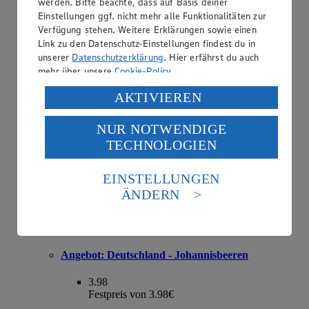
werden. Bitte beachte, dass auf Basis deiner
Einstellungen ggf. nicht mehr alle Funktionalitäten zur
Angebot:
Deutschland - Bio-Rispentomaten
Verfügung stehen. Weitere Erklärungen sowie einen
Link zu den Datenschutz-Einstellungen findest du in
2.49
unserer
Datenschutzerklärung
. Hier erfährst du auch
Festpreis von 2.49€
mehr über unsere
Cookie-Policy
.
Klasse II, 500 g Schale, (1 kg = € 4.98)
Verarbeitung deiner personenbezogenen Daten in den
AKTIVIEREN
USA durch Facebook und YouTube:
NUR NOTWENDIGE
Wenn du auf „Aktivieren“ klickst, willigst du im Sinne
TECHNOLOGIEN
des Art. 49 Abs. 1 Satz 1 lit. a) DSGVO ein, dass deine
Daten in den USA verarbeitet werden. Der EuGH sieht
die USA als Land mit einem nach europäischen
EINSTELLUNGEN
Standards nicht angemessenen Datenschutzniveau an.
ÄNDERN
Es besteht das Risiko eines Zugriffs durch US-
amerikanische Behörden.
Informationen zum Herausgeber der Seite findest du
im
Impressum
Angebot:
Deutschland - Johannisbeeren
3.98
Festpreis von 3.98€