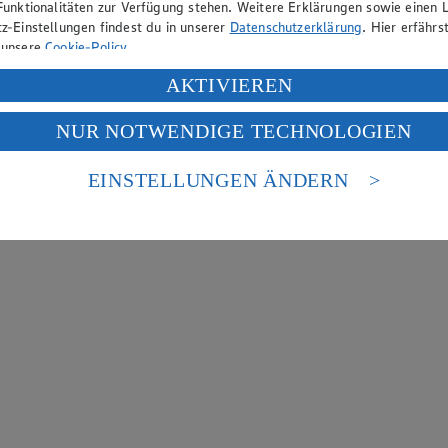
Funktionalitäten zur Verfügung stehen. Weitere Erklärungen sowie einen L
z-Einstellungen findest du in unserer
Datenschutzerklärung
. Hier erfährs
 unsere
Cookie-Policy
.
ung deiner personenbezogenen Daten in den USA durch Facebook und Yo
AKTIVIEREN
f „Aktivieren“ klickst, willigst du im Sinne des Art. 49 Abs. 1 Satz 1 lit
NUR NOTWENDIGE TECHNOLOGIEN
deine Daten in den USA verarbeitet werden. Der EuGH sieht die USA als 
 europäischen Standards nicht angemessenen Datenschutzniveau an. Es b
es Zugriffs durch US-amerikanische Behörden.
EINSTELLUNGEN ÄNDERN
nen zum Herausgeber der Seite findest du im
Impressum