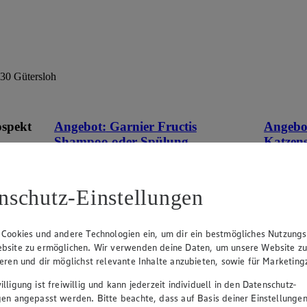
30 Gütersloh
ospekt
Angebot:
Garnier Fructis
Angebo
Shampoo oder Spülung
Katzen
eines
1.89
0.9
an.
Festpreis von 1.89€
Fes
nschutz-Einstellungen
n
versch. Sorten, je 250 ml / 200 ml Flasche,
versch. So
(1 l = € 7.56 / € 9.45)
Becher, (
 Cookies und andere Technologien ein, um dir ein bestmögliches Nutzungs
bsite zu ermöglichen. Wir verwenden deine Daten, um unsere Website z
ieren und dir möglichst relevante Inhalte anzubieten, sowie für Marketin
lligung ist freiwillig und kann jederzeit individuell in den Datenschutz-
gen angepasst werden. Bitte beachte, dass auf Basis deiner Einstellungen