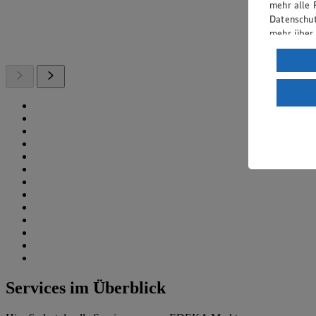
mehr alle 
Datenschut
mehr über
Verarbeit
Wenn du au
ein, dass 
einem nach
Risiko ein
Informatio
Services im Überblick