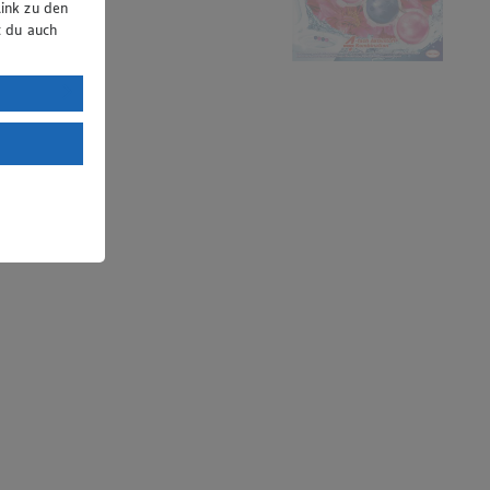
ink zu den
t du auch
uTube:
. a) DSGVO
Land mit
esteht das