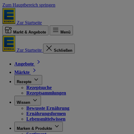
Zum Hauptbereich springen
Zur Startseite
Markt & Angebote
Menü
Zur Startseite
Schließen
Angebote
Märkte
Rezepte
Rezeptsuche
Rezeptsammlungen
Wissen
Bewusste Ernährung
Ernährungsformen
Lebensmittelwissen
Marken & Produkte