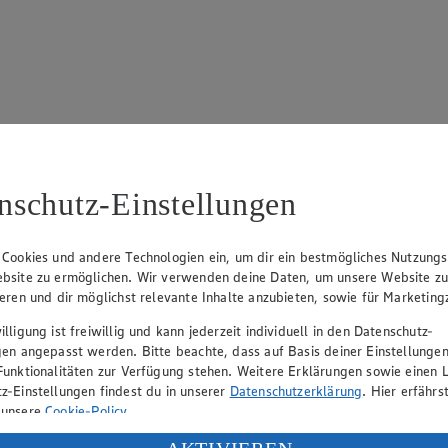
 695
nschutz-Einstellungen
 Cookies und andere Technologien ein, um dir ein bestmögliches Nutzungs
bsite zu ermöglichen. Wir verwenden deine Daten, um unsere Website z
ieren und dir möglichst relevante Inhalte anzubieten, sowie für Marketin
lligung ist freiwillig und kann jederzeit individuell in den Datenschutz-
rk Neuhaus (Vorstandsvorsitzender), Peter Wagener (Vorstandsvorsitzend
gen angepasst werden. Bitte beachte, dass auf Basis deiner Einstellungen
Funktionalitäten zur Verfügung stehen. Weitere Erklärungen sowie einen L
z-Einstellungen findest du in unserer
Datenschutzerklärung
. Hier erfährs
 unsere
Cookie-Policy
.
eber gewährt Ihnen jedoch das Recht, den auf dieser Website bereitgest
icherung und Vervielfältigung von Bildmaterial oder Grafiken aus dieser 
ung deiner personenbezogenen Daten in den USA durch Facebook und Yo