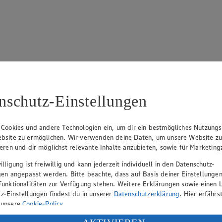
 695
nschutz-Einstellungen
 Cookies und andere Technologien ein, um dir ein bestmögliches Nutzungs
bsite zu ermöglichen. Wir verwenden deine Daten, um unsere Website z
ieren und dir möglichst relevante Inhalte anzubieten, sowie für Marketin
lligung ist freiwillig und kann jederzeit individuell in den Datenschutz-
rk Neuhaus (Vorstandsvorsitzender), Peter Wagener (Vorstandsvorsitzend
gen angepasst werden. Bitte beachte, dass auf Basis deiner Einstellungen
Funktionalitäten zur Verfügung stehen. Weitere Erklärungen sowie einen L
z-Einstellungen findest du in unserer
Datenschutzerklärung
. Hier erfährs
 unsere
Cookie-Policy
.
eber gewährt Ihnen jedoch das Recht, den auf dieser Website bereitgest
icherung und Vervielfältigung von Bildmaterial oder Grafiken aus dieser 
ung deiner personenbezogenen Daten in den USA durch Facebook und Yo