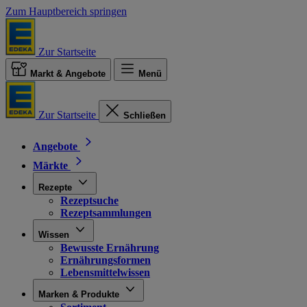
Zum Hauptbereich springen
Zur Startseite
Markt & Angebote
Menü
Zur Startseite
Schließen
Angebote
Märkte
Rezepte
Rezeptsuche
Rezeptsammlungen
Wissen
Bewusste Ernährung
Ernährungsformen
Lebensmittelwissen
Marken & Produkte