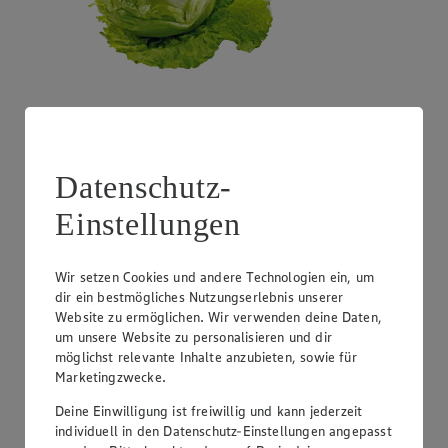
Angebot:
Costa Rica - Bananen
1.99
Festpreis von 1.99€
Datenschutz-
1 kg
Einstellungen
Wir setzen Cookies und andere Technologien ein, um
dir ein bestmögliches Nutzungserlebnis unserer
Website zu ermöglichen. Wir verwenden deine Daten,
um unsere Website zu personalisieren und dir
möglichst relevante Inhalte anzubieten, sowie für
Marketingzwecke.
Deine Einwilligung ist freiwillig und kann jederzeit
individuell in den Datenschutz-Einstellungen angepasst