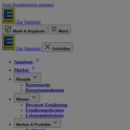
Zum Hauptbereich springen
Zur Startseite
Markt & Angebote
Menü
Zur Startseite
Schließen
Angebote
Märkte
Rezepte
Rezeptsuche
Rezeptsammlungen
Wissen
Bewusste Ernährung
Ernährungsformen
Lebensmittelwissen
Marken & Produkte