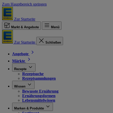
Zum Hauptbereich springen
Zur Startseite
Markt & Angebote
Menü
Zur Startseite
Schließen
Angebote
Märkte
Rezepte
Rezeptsuche
Rezeptsammlungen
Wissen
Bewusste Ernährung
Ernährungsformen
Lebensmittelwissen
Marken & Produkte