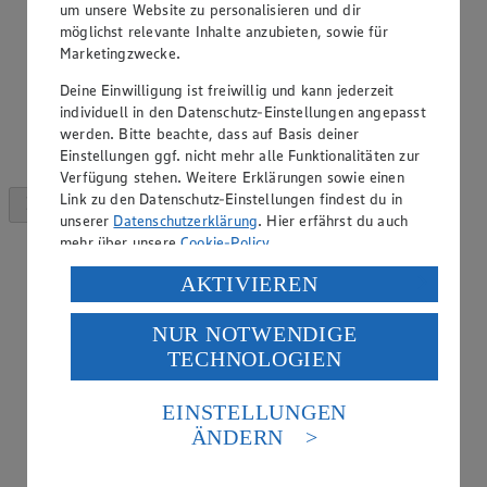
um unsere Website zu personalisieren und dir
möglichst relevante Inhalte anzubieten, sowie für
Marketingzwecke.
Deine Einwilligung ist freiwillig und kann jederzeit
individuell in den Datenschutz-Einstellungen angepasst
werden. Bitte beachte, dass auf Basis deiner
Einstellungen ggf. nicht mehr alle Funktionalitäten zur
Verfügung stehen. Weitere Erklärungen sowie einen
Link zu den Datenschutz-Einstellungen findest du in
unserer
Datenschutzerklärung
. Hier erfährst du auch
mehr über unsere
Cookie-Policy
.
Verarbeitung deiner personenbezogenen Daten in den
AKTIVIEREN
USA durch Facebook und YouTube:
NUR NOTWENDIGE
Wenn du auf „Aktivieren“ klickst, willigst du im Sinne
TECHNOLOGIEN
des Art. 49 Abs. 1 Satz 1 lit. a) DSGVO ein, dass deine
Daten in den USA verarbeitet werden. Der EuGH sieht
die USA als Land mit einem nach europäischen
EINSTELLUNGEN
Standards nicht angemessenen Datenschutzniveau an.
ÄNDERN
Es besteht das Risiko eines Zugriffs durch US-
amerikanische Behörden.