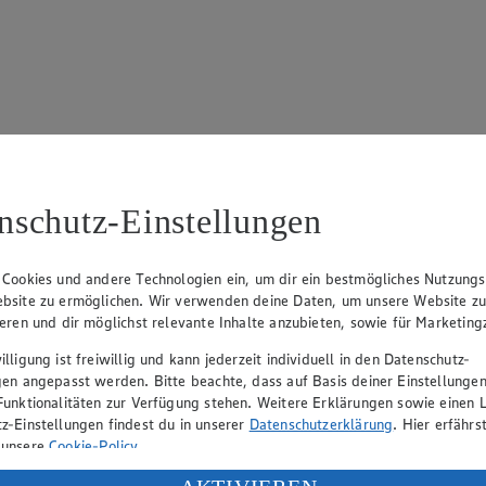
 695
nschutz-Einstellungen
 Cookies und andere Technologien ein, um dir ein bestmögliches Nutzungs
bsite zu ermöglichen. Wir verwenden deine Daten, um unsere Website z
ieren und dir möglichst relevante Inhalte anzubieten, sowie für Marketin
lligung ist freiwillig und kann jederzeit individuell in den Datenschutz-
rk Neuhaus (Vorstandsvorsitzender), Peter Wagener (Vorstandsvorsitzend
gen angepasst werden. Bitte beachte, dass auf Basis deiner Einstellungen
Funktionalitäten zur Verfügung stehen. Weitere Erklärungen sowie einen L
z-Einstellungen findest du in unserer
Datenschutzerklärung
. Hier erfährs
 unsere
Cookie-Policy
.
eber gewährt Ihnen jedoch das Recht, den auf dieser Website bereitgest
icherung und Vervielfältigung von Bildmaterial oder Grafiken aus dieser 
ung deiner personenbezogenen Daten in den USA durch Facebook und Yo