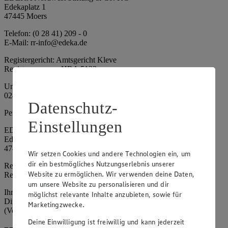
Edekaplatz 1
47445 Moers
Telefon: (0 28 41) 209 - 0
E-Mail: rr-info@edeka.de
Registergericht: Amtsgericht Kleve
Registernummer: HRA 5133
Umsatzsteuer-Identifikationsnummer gem. § 27a UStG: DE 335
024 695
Datenschutz-
Persönlich haftende Gesellschafterin:
Einstellungen
EDEKA Nordwest Handelsstiftung e. K.
Edekaplatz 1
47445 Moers
Wir setzen Cookies und andere Technologien ein, um
dir ein bestmögliches Nutzungserlebnis unserer
Registergericht: Amtsgericht Kleve
Website zu ermöglichen. Wir verwenden deine Daten,
Registernummer: HRA 5132
um unsere Website zu personalisieren und dir
Ihrerseits vertreten durch: Frank Breuer (Vorstandsvorsitzender),
möglichst relevante Inhalte anzubieten, sowie für
Dirk Neuhaus (Vorstandsvorsitzender), Peter Wagener
Marketingzwecke.
(Vorstandsvorsitzender)
Deine Einwilligung ist freiwillig und kann jederzeit