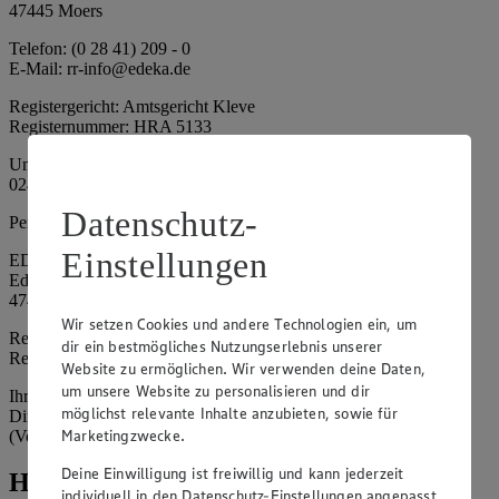
47445 Moers
Telefon: (0 28 41) 209 - 0
E-Mail: rr-info@edeka.de
Registergericht: Amtsgericht Kleve
Registernummer: HRA 5133
Umsatzsteuer-Identifikationsnummer gem. § 27a UStG: DE 335
024 695
Datenschutz-
Persönlich haftende Gesellschafterin:
Einstellungen
EDEKA Nordwest Handelsstiftung e. K.
Edekaplatz 1
47445 Moers
Wir setzen Cookies und andere Technologien ein, um
Registergericht: Amtsgericht Kleve
dir ein bestmögliches Nutzungserlebnis unserer
Registernummer: HRA 5132
Website zu ermöglichen. Wir verwenden deine Daten,
um unsere Website zu personalisieren und dir
Ihrerseits vertreten durch: Frank Breuer (Vorstandsvorsitzender),
möglichst relevante Inhalte anzubieten, sowie für
Dirk Neuhaus (Vorstandsvorsitzender), Peter Wagener
Marketingzwecke.
(Vorstandsvorsitzender)
Deine Einwilligung ist freiwillig und kann jederzeit
Hinweise
individuell in den Datenschutz-Einstellungen angepasst