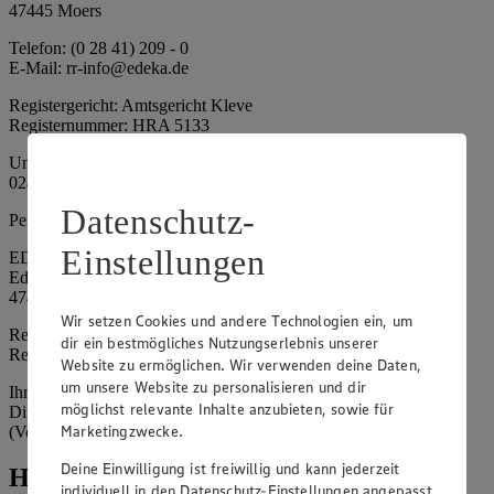
47445 Moers
Telefon: (0 28 41) 209 - 0
E-Mail: rr-info@edeka.de
Registergericht: Amtsgericht Kleve
Registernummer: HRA 5133
Umsatzsteuer-Identifikationsnummer gem. § 27a UStG: DE 335
024 695
Datenschutz-
Persönlich haftende Gesellschafterin:
Einstellungen
EDEKA Nordwest Handelsstiftung e. K.
Edekaplatz 1
47445 Moers
Wir setzen Cookies und andere Technologien ein, um
Registergericht: Amtsgericht Kleve
dir ein bestmögliches Nutzungserlebnis unserer
Registernummer: HRA 5132
Website zu ermöglichen. Wir verwenden deine Daten,
um unsere Website zu personalisieren und dir
Ihrerseits vertreten durch: Frank Breuer (Vorstandsvorsitzender),
möglichst relevante Inhalte anzubieten, sowie für
Dirk Neuhaus (Vorstandsvorsitzender), Peter Wagener
Marketingzwecke.
(Vorstandsvorsitzender)
Deine Einwilligung ist freiwillig und kann jederzeit
Hinweise
individuell in den Datenschutz-Einstellungen angepasst