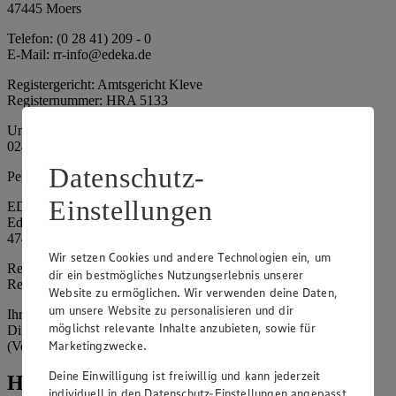
47445 Moers
Telefon: (0 28 41) 209 - 0
E-Mail: rr-info@edeka.de
Registergericht: Amtsgericht Kleve
Registernummer: HRA 5133
Umsatzsteuer-Identifikationsnummer gem. § 27a UStG: DE 335
024 695
Datenschutz-
Persönlich haftende Gesellschafterin:
Einstellungen
EDEKA Nordwest Handelsstiftung e. K.
Edekaplatz 1
47445 Moers
Wir setzen Cookies und andere Technologien ein, um
Registergericht: Amtsgericht Kleve
dir ein bestmögliches Nutzungserlebnis unserer
Registernummer: HRA 5132
Website zu ermöglichen. Wir verwenden deine Daten,
um unsere Website zu personalisieren und dir
Ihrerseits vertreten durch: Frank Breuer (Vorstandsvorsitzender),
möglichst relevante Inhalte anzubieten, sowie für
Dirk Neuhaus (Vorstandsvorsitzender), Peter Wagener
Marketingzwecke.
(Vorstandsvorsitzender)
Deine Einwilligung ist freiwillig und kann jederzeit
Hinweise
individuell in den Datenschutz-Einstellungen angepasst