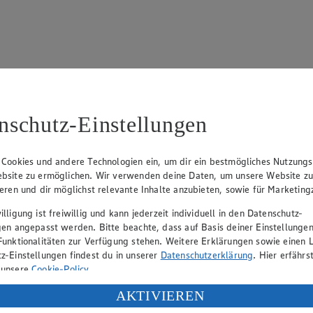
 695
nschutz-Einstellungen
ellschafterin), Dirk Neuhaus (Vorstandsmitglied), Peter Wagener (Vor
 Cookies und andere Technologien ein, um dir ein bestmögliches Nutzungs
bsite zu ermöglichen. Wir verwenden deine Daten, um unsere Website z
ieren und dir möglichst relevante Inhalte anzubieten, sowie für Marketin
eber gewährt Ihnen jedoch das Recht, den auf dieser Website bereitgest
icherung und Vervielfältigung von Bildmaterial oder Grafiken aus dieser 
lligung ist freiwillig und kann jederzeit individuell in den Datenschutz-
gen angepasst werden. Bitte beachte, dass auf Basis deiner Einstellungen
Angebotsinformationen verantwortlich. Firma und Anschriften unserer Mär
Funktionalitäten zur Verfügung stehen. Weitere Erklärungen sowie einen L
z-Einstellungen findest du in unserer
Datenschutzerklärung
. Hier erfährs
 unsere
Cookie-Policy
.
uf hin, dass wir nicht an einem Streitbeilegungsverfahren vor einer V
ung deiner personenbezogenen Daten in den USA durch Facebook und Yo
AKTIVIEREN