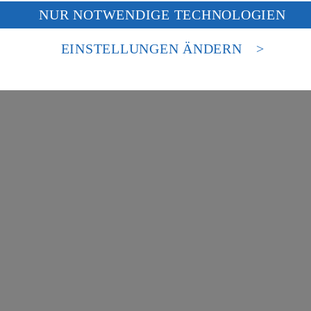
f „Aktivieren“ klickst, willigst du im Sinne des Art. 49 Abs. 1 Satz 1 lit
NUR NOTWENDIGE TECHNOLOGIEN
deine Daten in den USA verarbeitet werden. Der EuGH sieht die USA als 
 europäischen Standards nicht angemessenen Datenschutzniveau an. Es b
es Zugriffs durch US-amerikanische Behörden.
EINSTELLUNGEN ÄNDERN
haft für Ressourcenschutz mbH)
nen zum Herausgeber der Seite findest du im
Impressum