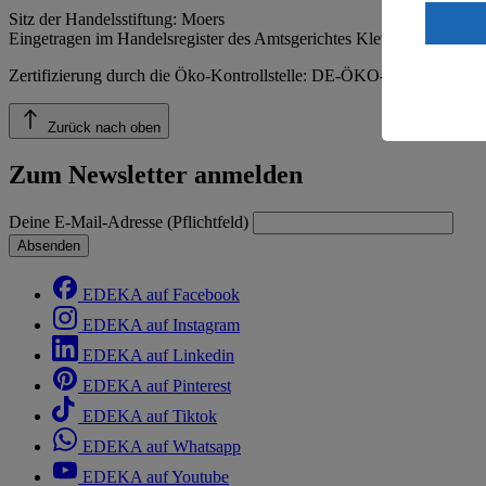
Wenn du au
Sitz der Handelsstiftung: Moers
ein, dass 
Eingetragen im Handelsregister des Amtsgerichtes Kleve, HRA 5132
einem nach
Risiko ein
Zertifizierung durch die Öko-Kontrollstelle: DE-ÖKO-039 (Gesellsc
Informatio
Zurück nach oben
Zum Newsletter anmelden
Deine E-Mail-Adresse (Pflichtfeld)
Absenden
EDEKA auf Facebook
EDEKA auf Instagram
EDEKA auf Linkedin
EDEKA auf Pinterest
EDEKA auf Tiktok
EDEKA auf Whatsapp
EDEKA auf Youtube