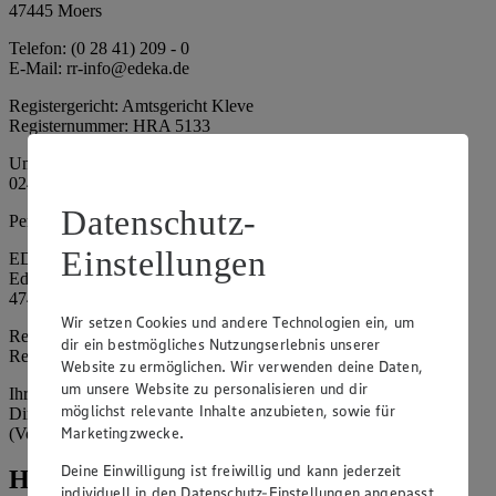
47445 Moers
Telefon: (0 28 41) 209 - 0
E-Mail: rr-info@edeka.de
Registergericht: Amtsgericht Kleve
Registernummer: HRA 5133
Umsatzsteuer-Identifikationsnummer gem. § 27a UStG: DE 335
024 695
Datenschutz-
Persönlich haftende Gesellschafterin:
Einstellungen
EDEKA Nordwest Handelsstiftung e. K.
Edekaplatz 1
47445 Moers
Wir setzen Cookies und andere Technologien ein, um
Registergericht: Amtsgericht Kleve
dir ein bestmögliches Nutzungserlebnis unserer
Registernummer: HRA 5132
Website zu ermöglichen. Wir verwenden deine Daten,
um unsere Website zu personalisieren und dir
Ihrerseits vertreten durch: Frank Breuer (Vorstandsvorsitzender),
möglichst relevante Inhalte anzubieten, sowie für
Dirk Neuhaus (Vorstandsvorsitzender), Peter Wagener
Marketingzwecke.
(Vorstandsvorsitzender)
Deine Einwilligung ist freiwillig und kann jederzeit
Hinweise
individuell in den Datenschutz-Einstellungen angepasst