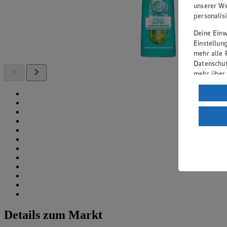
unserer We
personalis
Deine Einwi
Einstellun
mehr alle 
Datenschut
mehr über
Verarbeit
Wenn du au
ein, dass 
einem nach
Risiko ein
Informatio
Details zum Markt