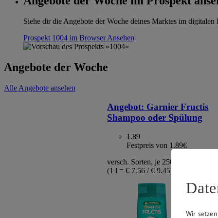
Angebote der Woche im Prospekt anse
Siehe dir die Angebote der Woche deines Marktes im digitalen B
Prospekt 1004 im Browser
Ansehen
Angebote der Woche
Alle Angebote ansehen
Angebot:
Garnier Fructis
Shampoo oder Spülung
1.89
Festpreis von 1.89€
versch. Sorten, je 250 ml / 200 ml F
(1 l = € 7.56 / € 9.45)
Date
Wir setzen