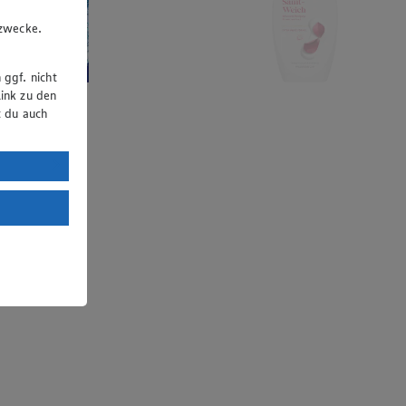
u
gzwecke.
 ggf. nicht
ink zu den
t du auch
uTube:
. a) DSGVO
Land mit
esteht das