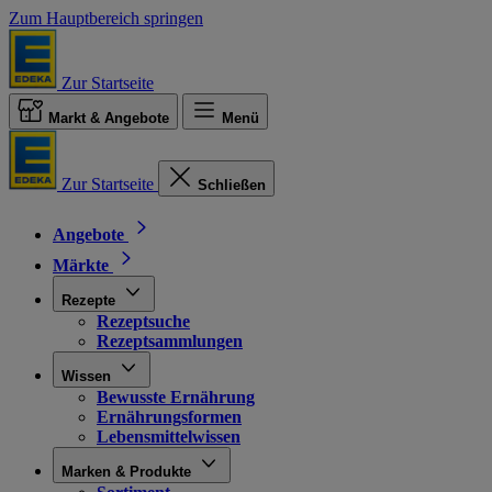
Zum Hauptbereich springen
Zur Startseite
Markt & Angebote
Menü
Zur Startseite
Schließen
Angebote
Märkte
Rezepte
Rezeptsuche
Rezeptsammlungen
Wissen
Bewusste Ernährung
Ernährungsformen
Lebensmittelwissen
Marken & Produkte