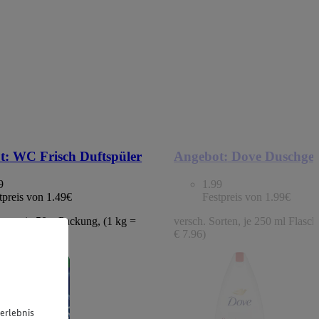
t:
WC Frisch Duftspüler
Angebot:
Dove Duschgel
9
1.99
tpreis von 1.49€
Festpreis von 1.99€
orten, je 50 g Packung, (1 kg =
versch. Sorten, je 250 ml Flasche
€ 7.96)
erlebnis