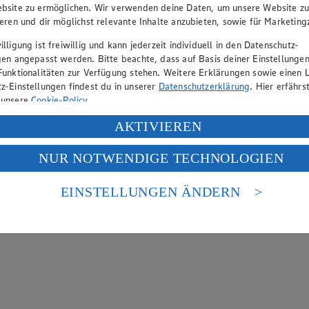
bsite zu ermöglichen. Wir verwenden deine Daten, um unsere Website z
ieren und dir möglichst relevante Inhalte anzubieten, sowie für Marketin
lligung ist freiwillig und kann jederzeit individuell in den Datenschutz-
gen angepasst werden. Bitte beachte, dass auf Basis deiner Einstellungen
Funktionalitäten zur Verfügung stehen. Weitere Erklärungen sowie einen L
z-Einstellungen findest du in unserer
Datenschutzerklärung
. Hier erfährs
 unsere
Cookie-Policy
.
ung deiner personenbezogenen Daten in den USA durch Facebook und Yo
AKTIVIEREN
f „Aktivieren“ klickst, willigst du im Sinne des Art. 49 Abs. 1 Satz 1 lit
NUR NOTWENDIGE TECHNOLOGIEN
deine Daten in den USA verarbeitet werden. Der EuGH sieht die USA als 
 europäischen Standards nicht angemessenen Datenschutzniveau an. Es b
es Zugriffs durch US-amerikanische Behörden.
EINSTELLUNGEN ÄNDERN
nen zum Herausgeber der Seite findest du im
Impressum