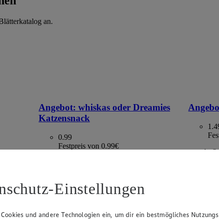
hen
lätterkatalog an.
Angebot:
whiskas oder Dreamies
Angebo
Katzensnack
1.4
Fes
0.99
Festpreis von 0.99€
versch. S
€ 29.80)
lasche,
versch. Sorten, je 40 g - 100 g Beutel /
Becher, (1 kg = ab € 9.90)
nschutz-Einstellungen
 Cookies und andere Technologien ein, um dir ein bestmögliches Nutzungs