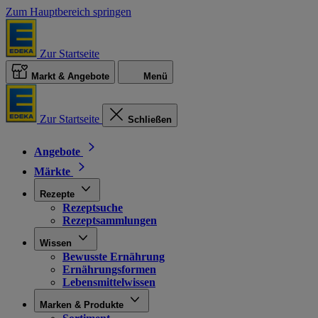
Zum Hauptbereich springen
Zur Startseite
Markt & Angebote
Menü
Zur Startseite
Schließen
Angebote
Märkte
Rezepte
Rezeptsuche
Rezeptsammlungen
Wissen
Bewusste Ernährung
Ernährungsformen
Lebensmittelwissen
Marken & Produkte