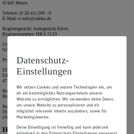
47445 Moers
Telefon: (0 28 41) 209 - 0
E-Mail: rr-info@edeka.de
Registergericht: Amtsgericht Kleve
Registernummer: HRA 5133
Umsatzsteuer-Identifikationsnummer gem. § 27a UStG: DE 335
024 695
Datenschutz-
Persönlich haftende Gesellschafterin:
Einstellungen
EDEKA Nordwest Handelsstiftung e. K.
Edekaplatz 1
47445 Moers
Wir setzen Cookies und andere Technologien ein, um
Registergericht: Amtsgericht Kleve
dir ein bestmögliches Nutzungserlebnis unserer
Registernummer: HRA 5132
Website zu ermöglichen. Wir verwenden deine Daten,
um unsere Website zu personalisieren und dir
Ihrerseits vertreten durch: Frank Breuer (Vorstandsvorsitzender),
möglichst relevante Inhalte anzubieten, sowie für
Dirk Neuhaus (Vorstandsvorsitzender), Peter Wagener
Marketingzwecke.
(Vorstandsvorsitzender)
Deine Einwilligung ist freiwillig und kann jederzeit
Hinweise
individuell in den Datenschutz-Einstellungen angepasst