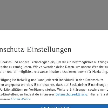
 695
nschutz-Einstellungen
 Cookies und andere Technologien ein, um dir ein bestmögliches Nutzungs
bsite zu ermöglichen. Wir verwenden deine Daten, um unsere Website z
ieren und dir möglichst relevante Inhalte anzubieten, sowie für Marketin
lligung ist freiwillig und kann jederzeit individuell in den Datenschutz-
rk Neuhaus (Vorstandsvorsitzender), Peter Wagener (Vorstandsvorsitzend
gen angepasst werden. Bitte beachte, dass auf Basis deiner Einstellungen
Funktionalitäten zur Verfügung stehen. Weitere Erklärungen sowie einen L
z-Einstellungen findest du in unserer
Datenschutzerklärung
. Hier erfährs
 unsere
Cookie-Policy
.
eber gewährt Ihnen jedoch das Recht, den auf dieser Website bereitgest
icherung und Vervielfältigung von Bildmaterial oder Grafiken aus dieser 
ung deiner personenbezogenen Daten in den USA durch Facebook und Yo