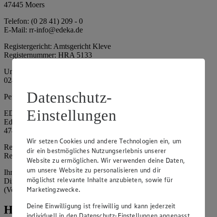
47445 Moers
Telefon: (0 28 41) 209 - 0
E-Mail: rr-info@edeka.de
Registergericht: Amtsgericht Kleve
Registernummer: HRA 5133
Umsatzsteuer-Identifikationsnummer gem. § 27a UStG: DE 335
024 695
Datenschutz-
Persönlich haftende Gesellschafterin:
Einstellungen
EDEKA Nordwest Handelsstiftung e. K.
Edekaplatz 1
47445 Moers
Wir setzen Cookies und andere Technologien ein, um
Registergericht: Amtsgericht Kleve
dir ein bestmögliches Nutzungserlebnis unserer
Registernummer: HRA 5132
Website zu ermöglichen. Wir verwenden deine Daten,
um unsere Website zu personalisieren und dir
Ihrerseits vertreten durch: Frank Breuer (Vorstandsvorsitzender),
möglichst relevante Inhalte anzubieten, sowie für
Dirk Neuhaus (Vorstandsvorsitzender), Peter Wagener
Marketingzwecke.
(Vorstandsvorsitzender)
Deine Einwilligung ist freiwillig und kann jederzeit
Hinweise
individuell in den Datenschutz-Einstellungen angepasst