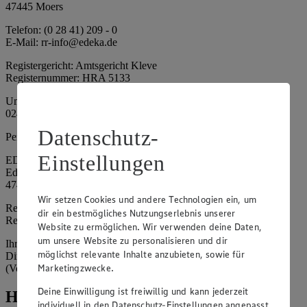
47445 Moers
Telefon: (0 28 41) 209 - 0
E-Mail: rr-info@edeka.de
Registergericht: Amtsgericht Kleve
Registernummer: HRA 5133
Umsatzsteuer-Identifikationsnummer gem. § 27a UStG: DE 335
024 695
Datenschutz-
Persönlich haftende Gesellschafterin:
Einstellungen
EDEKA Nordwest Handelsstiftung e. K.
Edekaplatz 1
47445 Moers
Wir setzen Cookies und andere Technologien ein, um
Registergericht: Amtsgericht Kleve
dir ein bestmögliches Nutzungserlebnis unserer
Registernummer: HRA 5132
Website zu ermöglichen. Wir verwenden deine Daten,
um unsere Website zu personalisieren und dir
Ihrerseits vertreten durch: Frank Breuer (Vorstandsvorsitzender),
möglichst relevante Inhalte anzubieten, sowie für
Dirk Neuhaus (Vorstandsvorsitzender), Peter Wagener
Marketingzwecke.
(Vorstandsvorsitzender)
Deine Einwilligung ist freiwillig und kann jederzeit
Hinweise
individuell in den Datenschutz-Einstellungen angepasst