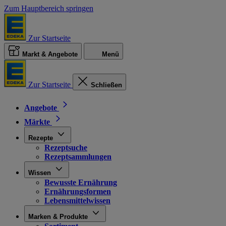
Zum Hauptbereich springen
Zur Startseite
Markt & Angebote
Menü
Zur Startseite
Schließen
Angebote
Märkte
Rezepte
Rezeptsuche
Rezeptsammlungen
Wissen
Bewusste Ernährung
Ernährungsformen
Lebensmittelwissen
Marken & Produkte