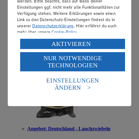
werden. Bitte beachte, dass auf Basis deiner
Einstellungen ggf. nicht mehr alle Funktionalitäten zur
Verfügung stehen. Weitere Erklärungen sowie einen
Angebot:
Ägypten - Kartoffeln Drillinge
Link zu den Datenschutz-Einstellungen findest du in
unserer
Datenschutzerklärung
. Hier erfährst du auch
2.22
mehr über unsere
Cookie-Policy
.
Festpreis von 2.22€
Verarbeitung deiner personenbezogenen Daten in den
AKTIVIEREN
festkochend, mit Rosmarin, 1,007 kg Schale, (1 kg =
USA durch Facebook und YouTube:
€ 2.20)
NUR NOTWENDIGE
Wenn du auf „Aktivieren“ klickst, willigst du im Sinne
TECHNOLOGIEN
des Art. 49 Abs. 1 Satz 1 lit. a) DSGVO ein, dass deine
Daten in den USA verarbeitet werden. Der EuGH sieht
die USA als Land mit einem nach europäischen
EINSTELLUNGEN
Standards nicht angemessenen Datenschutzniveau an.
ÄNDERN
Es besteht das Risiko eines Zugriffs durch US-
amerikanische Behörden.
Informationen zum Herausgeber der Seite findest du
im
Impressum
Angebot:
Deutschland - Lauchzwiebeln