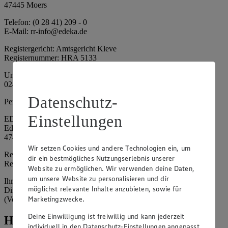
47445 Moers
Telefon: (0 28 41) 209 - 0
E-Mail: rr-info@edeka.de
Registergericht: Amtsgericht Kleve
Registernummer: HRA 5133
Umsatzsteuer-Identifikationsnummer gem. § 27a UStG: DE 335
024 695
Datenschutz-
Persönlich haftende Gesellschafterin:
Einstellungen
EDEKA Nordwest Handelsstiftung e. K.
Edekaplatz 1
47445 Moers
Wir setzen Cookies und andere Technologien ein, um
Registergericht: Amtsgericht Kleve
dir ein bestmögliches Nutzungserlebnis unserer
Registernummer: HRA 5132
Website zu ermöglichen. Wir verwenden deine Daten,
um unsere Website zu personalisieren und dir
Ihrerseits vertreten durch: Frank Breuer (Vorstandsvorsitzender),
möglichst relevante Inhalte anzubieten, sowie für
Dirk Neuhaus (Vorstandsvorsitzender), Peter Wagener
Marketingzwecke.
(Vorstandsvorsitzender)
Deine Einwilligung ist freiwillig und kann jederzeit
Hinweise
individuell in den Datenschutz-Einstellungen angepasst