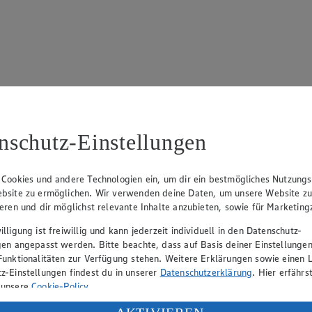
 695
nschutz-Einstellungen
 Cookies und andere Technologien ein, um dir ein bestmögliches Nutzungs
bsite zu ermöglichen. Wir verwenden deine Daten, um unsere Website z
ieren und dir möglichst relevante Inhalte anzubieten, sowie für Marketin
lligung ist freiwillig und kann jederzeit individuell in den Datenschutz-
rk Neuhaus (Vorstandsvorsitzender), Peter Wagener (Vorstandsvorsitzend
gen angepasst werden. Bitte beachte, dass auf Basis deiner Einstellungen
Funktionalitäten zur Verfügung stehen. Weitere Erklärungen sowie einen L
z-Einstellungen findest du in unserer
Datenschutzerklärung
. Hier erfährs
 unsere
Cookie-Policy
.
eber gewährt Ihnen jedoch das Recht, den auf dieser Website bereitgest
icherung und Vervielfältigung von Bildmaterial oder Grafiken aus dieser 
ung deiner personenbezogenen Daten in den USA durch Facebook und Yo