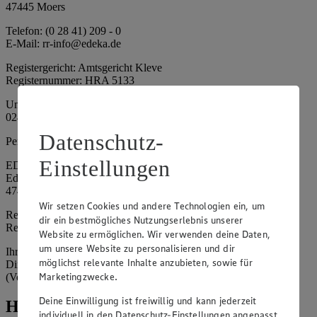
47445 Moers
Telefon: (0 28 41) 209 - 0
E-Mail: rr-info@edeka.de
Registergericht: Amtsgericht Kleve
Registernummer: HRA 5133
Umsatzsteuer-Identifikationsnummer gem. § 27a UStG: DE 335
024 695
Datenschutz-
Persönlich haftende Gesellschafterin:
Einstellungen
EDEKA Nordwest Handelsstiftung e. K.
Edekaplatz 1
47445 Moers
Wir setzen Cookies und andere Technologien ein, um
Registergericht: Amtsgericht Kleve
dir ein bestmögliches Nutzungserlebnis unserer
Registernummer: HRA 5132
Website zu ermöglichen. Wir verwenden deine Daten,
um unsere Website zu personalisieren und dir
Ihrerseits vertreten durch: Frank Breuer (Vorstandsvorsitzender),
möglichst relevante Inhalte anzubieten, sowie für
Dirk Neuhaus (Vorstandsvorsitzender), Peter Wagener
Marketingzwecke.
(Vorstandsvorsitzender)
Deine Einwilligung ist freiwillig und kann jederzeit
Hinweise
individuell in den Datenschutz-Einstellungen angepasst