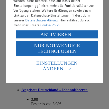
werden. Bitte beachte, dass auf Basis deiner
Einstellungen ggf. nicht mehr alle Funktionalitäten zur
Angebot:
Deutschland - Bio-Rispentomaten
Verfügung stehen. Weitere Erklärungen sowie einen
Link zu den Datenschutz-Einstellungen findest du in
2.49
unserer
Datenschutzerklärung
. Hier erfährst du auch
Festpreis von 2.49€
mehr über unsere
Cookie-Policy
.
Klasse II, 500 g Schale, (1 kg = € 4.98)
Verarbeitung deiner personenbezogenen Daten in den
AKTIVIEREN
USA durch Facebook und YouTube:
NUR NOTWENDIGE
Wenn du auf „Aktivieren“ klickst, willigst du im Sinne
TECHNOLOGIEN
des Art. 49 Abs. 1 Satz 1 lit. a) DSGVO ein, dass deine
Daten in den USA verarbeitet werden. Der EuGH sieht
die USA als Land mit einem nach europäischen
EINSTELLUNGEN
Standards nicht angemessenen Datenschutzniveau an.
ÄNDERN
Es besteht das Risiko eines Zugriffs durch US-
amerikanische Behörden.
Informationen zum Herausgeber der Seite findest du
im
Impressum
Angebot:
Deutschland - Johannisbeeren
3.98
Festpreis von 3.98€