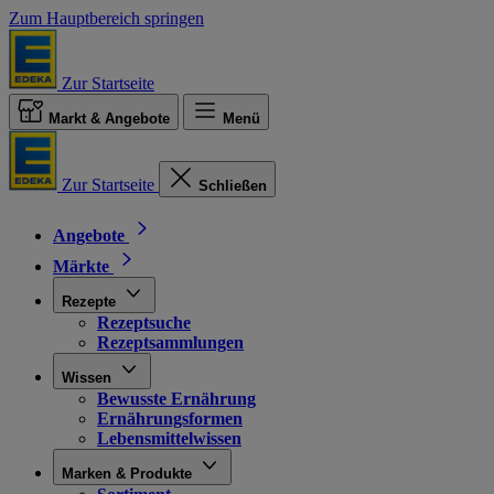
Zum Hauptbereich springen
Zur Startseite
Markt & Angebote
Menü
Zur Startseite
Schließen
Angebote
Märkte
Rezepte
Rezeptsuche
Rezeptsammlungen
Wissen
Bewusste Ernährung
Ernährungsformen
Lebensmittelwissen
Marken & Produkte