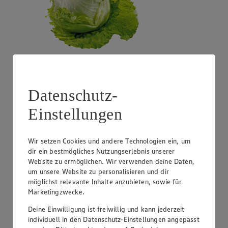
Angebot:
Costa Rica - Bananen
Datenschutz-
1.99
Festpreis von 1.99€
Einstellungen
1 kg
Wir setzen Cookies und andere Technologien ein, um
dir ein bestmögliches Nutzungserlebnis unserer
Website zu ermöglichen. Wir verwenden deine Daten,
um unsere Website zu personalisieren und dir
möglichst relevante Inhalte anzubieten, sowie für
Marketingzwecke.
Deine Einwilligung ist freiwillig und kann jederzeit
individuell in den Datenschutz-Einstellungen angepasst