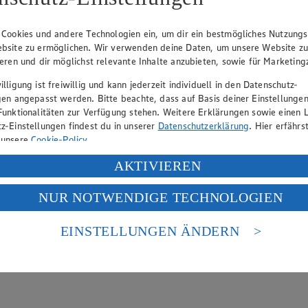
hen
lätterkatalog an.
 Cookies und andere Technologien ein, um dir ein bestmögliches Nutzungs
bsite zu ermöglichen. Wir verwenden deine Daten, um unsere Website z
en
ieren und dir möglichst relevante Inhalte anzubieten, sowie für Marketin
lligung ist freiwillig und kann jederzeit individuell in den Datenschutz-
gen angepasst werden. Bitte beachte, dass auf Basis deiner Einstellungen
Funktionalitäten zur Verfügung stehen. Weitere Erklärungen sowie einen L
z-Einstellungen findest du in unserer
Datenschutzerklärung
. Hier erfährs
 unsere
Cookie-Policy
.
ung deiner personenbezogenen Daten in den USA durch Facebook und Yo
AKTIVIEREN
f „Aktivieren“ klickst, willigst du im Sinne des Art. 49 Abs. 1 Satz 1 lit
NUR NOTWENDIGE TECHNOLOGIEN
deine Daten in den USA verarbeitet werden. Der EuGH sieht die USA als 
 europäischen Standards nicht angemessenen Datenschutzniveau an. Es b
es Zugriffs durch US-amerikanische Behörden.
EINSTELLUNGEN ÄNDERN
nen zum Herausgeber der Seite findest du im
Impressum