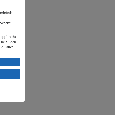
erlebnis
u
gzwecke.
 ggf. nicht
ink zu den
t du auch
uTube:
. a) DSGVO
Land mit
esteht das