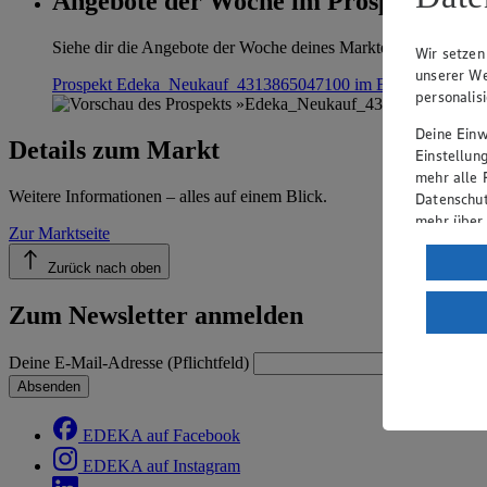
Angebote der Woche im Prospekt anse
Siehe dir die Angebote der Woche deines Marktes im digitalen B
Wir setzen
unserer We
Prospekt Edeka_Neukauf_4313865047100 im Browser
Anseh
personalis
Deine Einwi
Details zum Markt
Einstellun
mehr alle 
Weitere Informationen – alles auf einem Blick.
Datenschut
mehr über
Zur Marktseite
Verarbeit
Zurück nach oben
Wenn du au
Zum Newsletter anmelden
ein, dass 
einem nach
Risiko ein
Deine E-Mail-Adresse (Pflichtfeld)
Absenden
Informatio
EDEKA auf Facebook
EDEKA auf Instagram