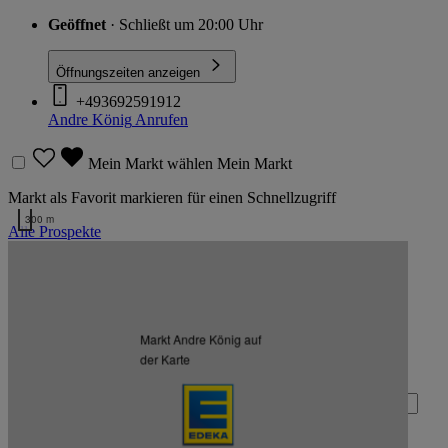
Geöffnet
· Schließt um 20:00 Uhr
Öffnungszeiten anzeigen
+493692591912
Andre König
Anrufen
Mein Markt wählen
Mein Markt
Markt als Favorit markieren für einen Schnellzugriff
300 m
Alle Prospekte
Kartendaten werden geladen …
Zurück nach oben
Markt Andre König auf
Zum Newsletter anmelden
der Karte
Deine E-Mail-Adresse (Pflichtfeld)
Absenden