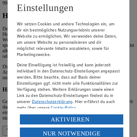
99628 Buttstädt
Einstellungen
Hinweise
Wir setzen Cookies und andere Technologien ein, um
Der Inhalt dieser Website ist urheberrechtlich geschützt. Der
dir ein bestmögliches Nutzungserlebnis unserer
Herausgeber gewährt Ihnen jedoch das Recht, den auf dieser
Website zu ermöglichen. Wir verwenden deine Daten,
Website bereitgestellten Text ganz oder ausschnittsweise zu
um unsere Website zu personalisieren und dir
speichern und zu vervielfältigen. Aus Gründen des Urheberrechts ist
möglichst relevante Inhalte anzubieten, sowie für
allerdings die Speicherung und Vervielfältigung von Bildmaterial
Marketingzwecke.
oder Grafiken aus dieser Website nicht gestattet.
Deine Einwilligung ist freiwillig und kann jederzeit
Die verantwortliche Stelle ist nicht für die Inhalte der versendeten
individuell in den Datenschutz-Einstellungen angepasst
Angebotsinformationen verantwortlich. Firma und Anschriften
werden. Bitte beachte, dass auf Basis deiner
unserer Märkte finden Sie in der
Marktsuche
.
Einstellungen ggf. nicht mehr alle Funktionalitäten zur
Hinweis zum Verbraucherstreitbeilegungsgesetz
Verfügung stehen. Weitere Erklärungen sowie einen
Link zu den Datenschutz-Einstellungen findest du in
Gemäß § 36 Verbraucherstreitbeilegungsgesetz (VSBG) weisen wir
unserer
Datenschutzerklärung
. Hier erfährst du auch
darauf hin, dass wir nicht an einem Streitbeilegungsverfahren vor
mehr über unsere
Cookie-Policy
.
einer Verbraucherschlichtungsstelle teilnehmen und hierzu auch
nicht verpflichtet sind.
Verarbeitung deiner personenbezogenen Daten in den
AKTIVIEREN
USA durch Facebook und YouTube:
NUR NOTWENDIGE
Zurück nach oben
Wenn du auf „Aktivieren“ klickst, willigst du im Sinne