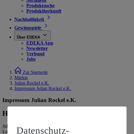
Sortiment
Produktsuche
Produktherkunft
Nachhaltigkeit
Gewinnspiele
Über EDEKA
EDEKA App
Newsletter
Verbund
Jobs
Zur Startseite
Märkte
Julian Rockel e.K.
Impressum Julian Rockel e.K.
Impressum Julian Rockel e.K.
Herausgeber
Julian Rockel e.K.
Datenschutz-
Lohstr. 20