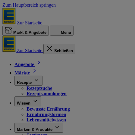
Zum Hauptbereich springen
Zur Startseite
Markt & Angebote
Menü
Zur Startseite
Schließen
Angebote
Märkte
Rezepte
Rezeptsuche
Rezeptsammlungen
Wissen
Bewusste Ernährung
Ernährungsformen
Lebensmittelwissen
Marken & Produkte