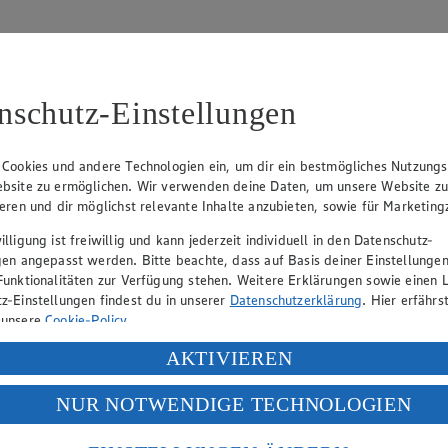
nschutz-Einstellungen
 Cookies und andere Technologien ein, um dir ein bestmögliches Nutzungs
bsite zu ermöglichen. Wir verwenden deine Daten, um unsere Website z
ieren und dir möglichst relevante Inhalte anzubieten, sowie für Marketin
lligung ist freiwillig und kann jederzeit individuell in den Datenschutz-
gen angepasst werden. Bitte beachte, dass auf Basis deiner Einstellungen
Funktionalitäten zur Verfügung stehen. Weitere Erklärungen sowie einen L
eber gewährt Ihnen jedoch das Recht, den auf dieser Website bereitgest
z-Einstellungen findest du in unserer
Datenschutzerklärung
. Hier erfährs
icherung und Vervielfältigung von Bildmaterial oder Grafiken aus dieser 
 unsere
Cookie-Policy
.
Angebotsinformationen verantwortlich. Firma und Anschriften unserer Mär
ung deiner personenbezogenen Daten in den USA durch Facebook und Yo
AKTIVIEREN
f „Aktivieren“ klickst, willigst du im Sinne des Art. 49 Abs. 1 Satz 1 lit
NUR NOTWENDIGE TECHNOLOGIEN
deine Daten in den USA verarbeitet werden. Der EuGH sieht die USA als 
uf hin, dass wir nicht an einem Streitbeilegungsverfahren vor einer V
 europäischen Standards nicht angemessenen Datenschutzniveau an. Es b
es Zugriffs durch US-amerikanische Behörden.